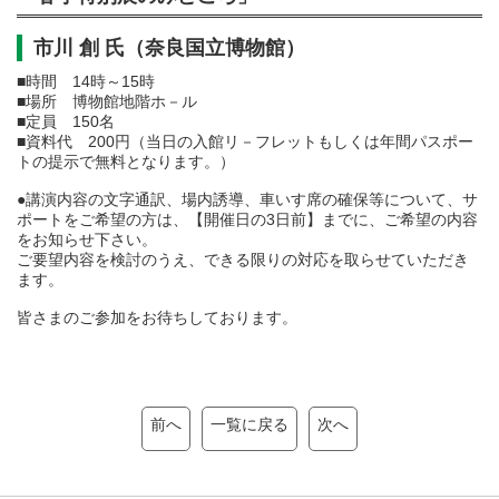
市川 創 氏（奈良国立博物館）
■時間 14時～15時
■場所 博物館地階ホ－ル
■定員 150名
■資料代 200円（当日の入館リ－フレットもしくは年間パスポー
トの提示で無料となります。）
●講演内容の文字通訳、場内誘導、車いす席の確保等について、サ
ポートをご希望の方は、【開催日の3日前】までに、ご希望の内容
をお知らせ下さい。
ご要望内容を検討のうえ、できる限りの対応を取らせていただき
ます。
皆さまのご参加をお待ちしております。
前へ
一覧に戻る
次へ