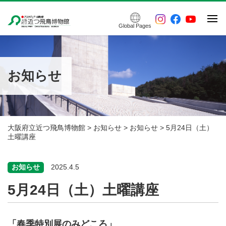
Global Pages
ご利用案内
常設展示
お知らせ
特別展・企画展
催し物案内
アクセス
博物館について
大阪府立近つ飛鳥博物館
>
お知らせ
>
お知らせ
>
5月24日（土）
土曜講座
お知らせ
2025.4.5
5月24日（土）土曜講座
「春季特別展のみどころ」