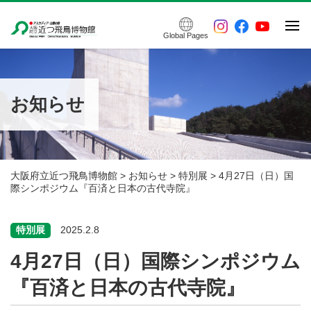
Global Pages
ご利用案内
常設展示
お知らせ
特別展・企画展
催し物案内
アクセス
博物館について
大阪府立近つ飛鳥博物館
>
お知らせ
>
特別展
>
4月27日（日）国
際シンポジウム『百済と日本の古代寺院』
特別展
2025.2.8
4月27日（日）国際シンポジウム
『百済と日本の古代寺院』